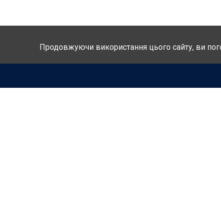
Продовжуючи використання цього сайту, ви пог
ГОЛОВ
РГДА
ДІЯЛЬН
РЕГІОН
ЗАКОН
ПУБЛІК
Ми творимо разом велику
КОНТА
Державу!