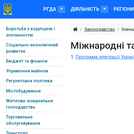
РГДА
ДІЯЛЬНІСТЬ
РЕГІОНИ
Боротьба з корупцією і
Законодавство
Зовні
злочинністю
Міжнародні т
Соціально-економічний
розвиток
1.
Програма інтеграції Укра
Бюджет та фінанси
Управління майном
Регуляторна політика
Містобудування
Житлово-комунальне
господарство
Торговельне
обслуговування
Транспорт