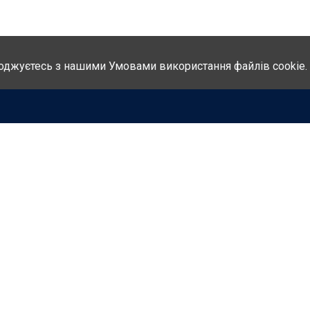
оджуєтесь з нашими Умовами використання файлів cookie.
НА
Адреса:
вул. Амосова, 4, оф. 4.
ІСТЬ
03141, м. Київ
И
Україна
ОДАВСТВО
Телефон:
АЦІЇ
+ 38 (044) 469-14-15
КТИ
+ 38 (050) 469-14-15
Email:
inbox@glavrada.org