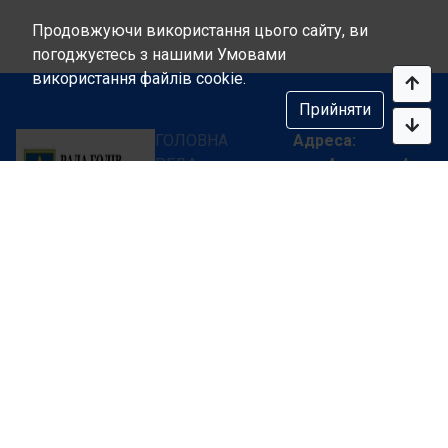
Продовжуючи використання цього сайту, ви
погоджуєтесь з нашими Умовами
використання файлів cookie.
Прийняти
ГОЛОВНА
Адреса:
РГДА
вул. Амосова, 4,
ДІЯЛЬНІСТЬ
оф. 4.
РЕГІОНИ
03141, м. Київ
ЗАКОНОДАВСТВО
Україна
ПУБЛІКАЦІЇ
Телефон:
Ми творимо
КОНТАКТИ
+ 38 (044) 469-14-
разом велику
15
Державу!
+ 38 (050) 469-14-
15
Email:
inbox@glavrada.org