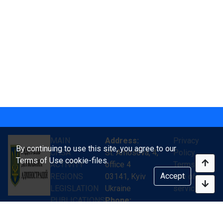
MAIN
Address:
Privacy
By continuing to use this site, you agree to our
CHSA
St. Amosova, 4,
Policy
Terms of Use cookie-files.
ACTIVITY
office 4
Terms of
Accept
REGIONS
03141, Kyiv
use of
LEGISLATION
Ukraine
services
PUBLICATIONS
Phone:
We are
CONTACTS
+ 38 (044) 469-14-
creating a