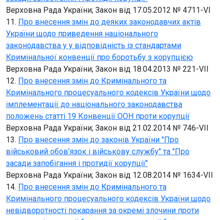
Верховна Рада України; Закон від 17.05.2012 № 4711-VI
11.
Про внесення змін до деяких законодавчих актів
України щодо приведення національного
законодавства у у відповідність із стандартами
Кримінальної конвенції про боротьбу з корупцією
Верховна Рада України; Закон від 18.04.2013 № 221-VII
12.
Про внесення змін до Кримінального та
Кримінального процесуального кодексів України щодо
імплементації до національного законодавства
положень статті 19 Конвенції ООН проти корупції
Верховна Рада України; Закон від 21.02.2014 № 746-VII
13.
Про внесення змін до законів України "Про
військовий обов’язок і військову службу" та "Про
засади запобігання і протидії корупції"
Верховна Рада України; Закон від 12.08.2014 № 1634-VII
14.
Про внесення змін до Кримінального та
Кримінального процесуального кодексів України щодо
невідворотності покарання за окремі злочини проти