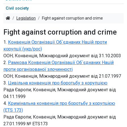
Civil society
Legislation
Fight against corruption and crime
Fight against corruption and crime
1.
Конвенція Організації Об`єднаних Націй проти
корупції (укр/рос)
ООН; Конвенція, Міжнародний документ від 31.10.2003
2.
Рамкова Конвенція Організації Об`єднаних Націй
проти організованої злочинності
ООН; Конвенція, Міжнародний документ від 21.07.1997
3.
Цивільна конвенція про боротьбу з корупцією
Рада Європи; Конвенція, Міжнародний документ від
04.11.1999
4.
Кримінальна конвенція про боротьбу з корупцією
(ETS 173)
Рада Європи; Конвенція, Міжнародний документ від
27.01.1999 № ETS173