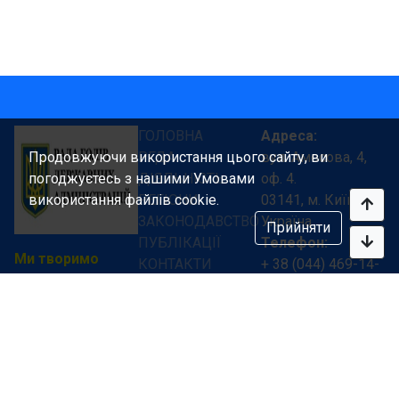
ГОЛОВНА
Адреса:
Продовжуючи використання цього сайту, ви
РГДА
вул. Амосова, 4,
погоджуєтесь з нашими Умовами
ДІЯЛЬНІСТЬ
оф. 4.
використання файлів cookie.
РЕГІОНИ
03141, м. Київ
ЗАКОНОДАВСТВО
Україна
Прийняти
ПУБЛІКАЦІЇ
Телефон:
Ми творимо
КОНТАКТИ
+ 38 (044) 469-14-
разом велику
15
Державу!
+ 38 (050) 469-14-
15
Email:
inbox@glavrada.org