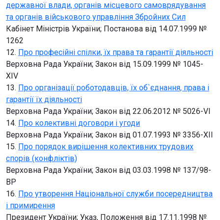
державної влади, органів місцевого самоврядування
та органів військового управління Збройних Сил
Кабінет Міністрів України; Постанова від 14.07.1999 №
1262
12.
Про професійні спілки, їх права та гарантії діяльності
Верховна Рада України; Закон від 15.09.1999 № 1045-
XIV
13.
Про організації роботодавців, їх об`єднання, права і
гарантії їх діяльності
Верховна Рада України; Закон від 22.06.2012 № 5026-VI
14.
Про колективні договори і угоди
Верховна Рада України; Закон від 01.07.1993 № 3356-XII
15.
Про порядок вирішення колективних трудових
спорів (конфліктів)
Верховна Рада України; Закон від 03.03.1998 № 137/98-
ВР
16.
Про утворення Національної служби посередництва
і примирення
Президент України; Указ, Положення від 17.11.1998 №