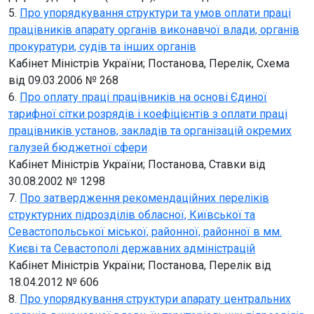
5.
Про упорядкування структури та умов оплати праці
працівників апарату органів виконавчої влади, органів
прокуратури, судів та інших органів
Кабінет Міністрів України; Постанова, Перелік, Схема
від 09.03.2006 № 268
6.
Про оплату праці працівників на основі Єдиної
тарифної сітки розрядів і коефіцієнтів з оплати праці
працівників установ, закладів та організацій окремих
галузей бюджетної сфери
Кабінет Міністрів України; Постанова, Ставки від
30.08.2002 № 1298
7.
Про затвердження рекомендаційних переліків
структурних підрозділів обласної, Київської та
Севастопольської міської, районної, районної в мм.
Києві та Севастополі державних адміністрацій
Кабінет Міністрів України; Постанова, Перелік від
18.04.2012 № 606
8.
Про упорядкування структури апарату центральних