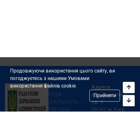
Продовжуючи використання цього сайту, ви
погоджуєтесь з нашими Умовами
використання файлів cookie.
ГОЛОВНА
Адреса:
РГДА
вул. Амосова, 4,
Прийняти
ДІЯЛЬНІСТЬ
оф. 4.
РЕГІОНИ
03141, м. Київ
ЗАКОНОДАВСТВО
Україна
ПУБЛІКАЦІЇ
Телефон:
Ми творимо
КОНТАКТИ
+ 38 (044) 469-14-
разом велику
15