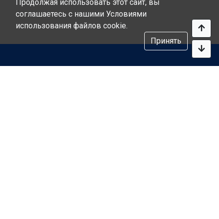
Продолжая использовать этот сайт, вы
соглашаетесь с нашими Условиями
использования файлов cookie.
Принять
ГЛАВНАЯ
Адрес:
СГГА
ул. Амосова, 4, оф.
ДЕЯТЕЛЬНОСТЬ
4
РЕГИОНЫ
03141, г. Киев
ЗАКОНОДАТЕЛЬСТВО
Украина
ПУБЛИКАЦИИ
Телефон:
Мы создаём
КОНТАКТЫ
+ 38 (044) 469-14-
вместе
15
великое
+ 38 (050) 469-14-
Государство!
15
Email:
inbox@glavrada.org